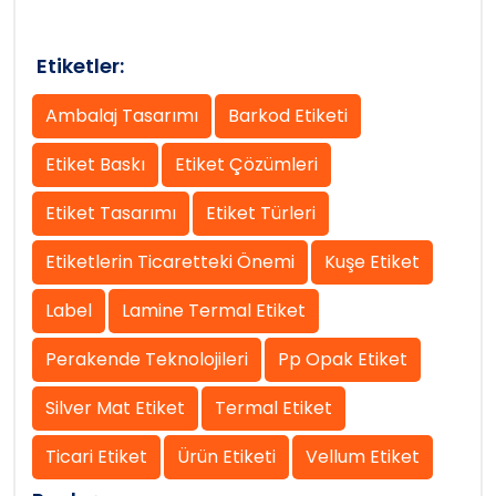
Etiketler:
Ambalaj Tasarımı
Barkod Etiketi
Etiket Baskı
Etiket Çözümleri
Etiket Tasarımı
Etiket Türleri
Etiketlerin Ticaretteki Önemi
Kuşe Etiket
Label
Lamine Termal Etiket
Perakende Teknolojileri
Pp Opak Etiket
Silver Mat Etiket
Termal Etiket
Ticari Etiket
Ürün Etiketi
Vellum Etiket