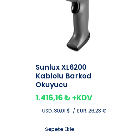
Sunlux XL6200
Kablolu Barkod
Okuyucu
1.416,16
₺
+KDV
USD:
30,01
$
/
EUR:
26,23
€
Sepete Ekle