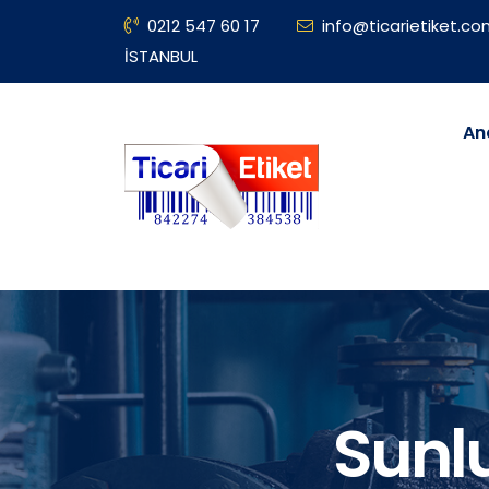
0212 547 60 17
info@ticarietiket.c
İSTANBUL
An
Sunl