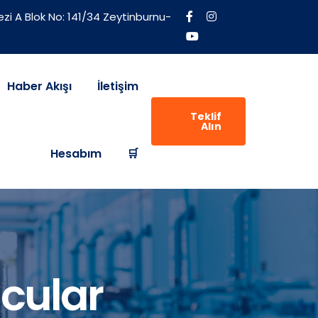
zi A Blok No: 141/34 Zeytinburnu-
Haber Akışı
İletişim
Teklif
Alın
Hesabım
🛒
cular