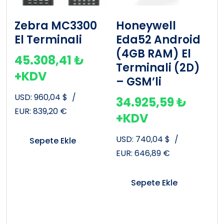
Zebra MC3300
Honeywell
El Terminali
Eda52 Android
(4GB RAM) El
45.308,41
₺
Terminali (2D)
+KDV
– GSM’li
USD:
960,04
$
/
34.925,59
₺
EUR:
839,20
€
+KDV
USD:
740,04
$
/
Sepete Ekle
EUR:
646,89
€
Sepete Ekle