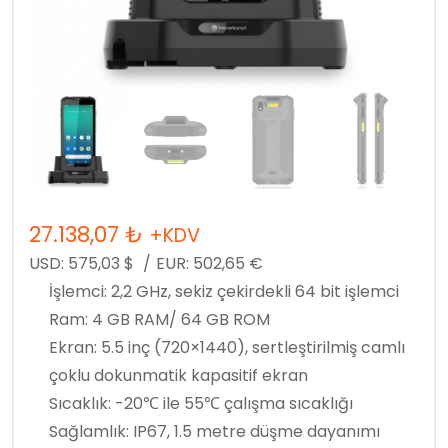
27.138,07
₺
+KDV
USD:
575,03
$
/
EUR:
502,65
€
İşlemci: 2,2 GHz, sekiz çekirdekli 64 bit işlemci
Ram: 4 GB RAM/ 64 GB ROM
Ekran: 5.5 inç (720×1440), sertleştirilmiş camlı
çoklu dokunmatik kapasitif ekran
Sıcaklık: -20℃ ile 55℃ çalışma sıcaklığı
Sağlamlık: IP67, 1.5 metre düşme dayanımı