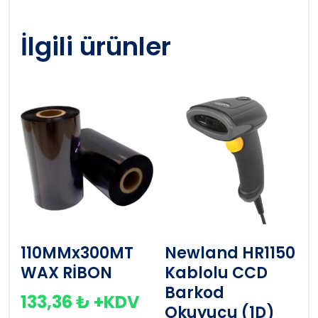
İlgili ürünler
110MMx300MT
Newland HR1150
WAX RİBON
Kablolu CCD
Barkod
133,36
₺
+KDV
Okuyucu (1D)