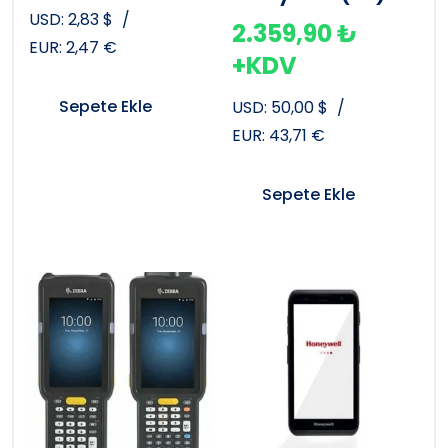
USD:
2,83
$
/
2.359,90
₺
EUR:
2,47
€
+KDV
Sepete Ekle
USD:
50,00
$
/
EUR:
43,71
€
Sepete Ekle