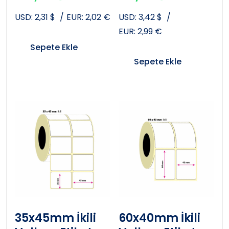
USD:
2,31
$
/
EUR:
2,02
€
USD:
3,42
$
/
EUR:
2,99
€
Sepete Ekle
Sepete Ekle
35x45mm İkili
60x40mm İkili