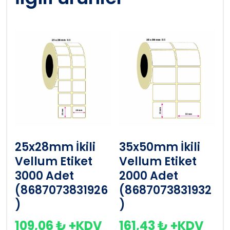
25x28mm İkili
35x50mm İkili
Vellum Etiket
Vellum Etiket
3000 Adet
2000 Adet
(8687073831926
(8687073831932
)
)
109,06
₺
+KDV
161,43
₺
+KDV