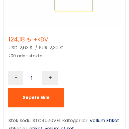
124,18
₺
+KDV
USD:
2,63
$
/
EUR:
2,30
€
200 adet stokta
-
+
Sepete Ekle
Stok kodu:
STC4070VEL
Kategoriler:
Vellum Etiket
Etiketler:
etiket
,
vellum etiket