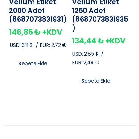
Vellum Etiket
Vellum Etiket
2000 Adet
1250 Adet
(8687073831931)
(8687073831935
)
146,85
₺
+KDV
134,44
₺
+KDV
USD:
3,11
$
/
EUR:
2,72
€
USD:
2,85
$
/
EUR:
2,49
€
Sepete Ekle
Sepete Ekle