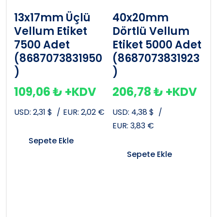
13x17mm Üçlü
40x20mm
Vellum Etiket
Dörtlü Vellum
7500 Adet
Etiket 5000 Adet
(8687073831950
(8687073831923
)
)
109,06
₺
+KDV
206,78
₺
+KDV
USD:
2,31
$
/
EUR:
2,02
€
USD:
4,38
$
/
EUR:
3,83
€
Sepete Ekle
Sepete Ekle