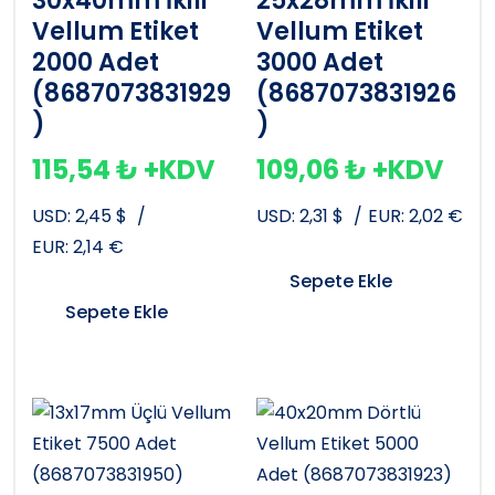
30x40mm İkili
25x28mm İkili
Vellum Etiket
Vellum Etiket
2000 Adet
3000 Adet
(8687073831929
(8687073831926
)
)
115,54
₺
+KDV
109,06
₺
+KDV
USD:
2,45
$
/
USD:
2,31
$
/
EUR:
2,02
€
EUR:
2,14
€
Sepete Ekle
Sepete Ekle