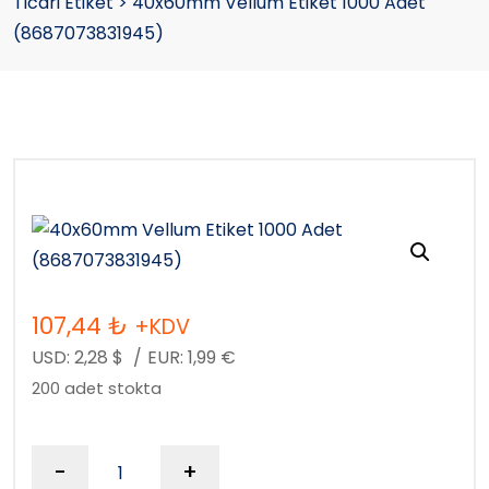
Ticari Etiket
>
40x60mm Vellum Etiket 1000 Adet
(8687073831945)
107,44
₺
+KDV
USD:
2,28
$
/
EUR:
1,99
€
200 adet stokta
-
+