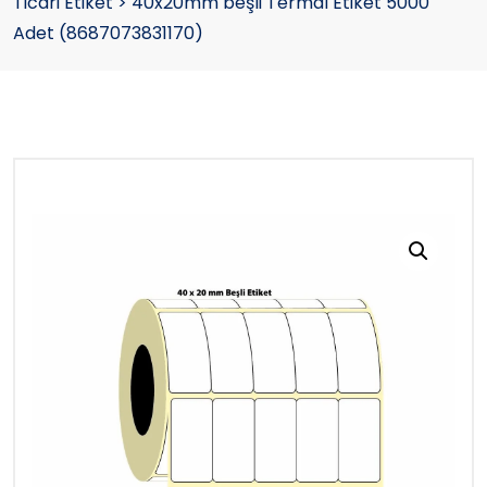
Ticari Etiket
>
40x20mm beşli Termal Etiket 5000
Adet (8687073831170)