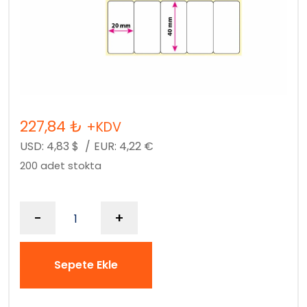
227,84
₺
+KDV
USD:
4,83
$
/
EUR:
4,22
€
200 adet stokta
-
+
Sepete Ekle