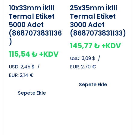
10x33mm İkili
25x35mm İkili
Termal Etiket
Termal Etiket
5000 Adet
3000 Adet
(8687073831136
(8687073831133)
)
145,77
₺
+KDV
115,54
₺
+KDV
USD:
3,09
$
/
USD:
2,45
$
/
EUR:
2,70
€
EUR:
2,14
€
Sepete Ekle
Sepete Ekle