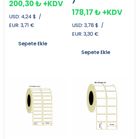
200,30
₺
+KDV
178,17
₺
+KDV
USD:
4,24
$
/
EUR:
3,71
€
USD:
3,78
$
/
EUR:
3,30
€
Sepete Ekle
Sepete Ekle