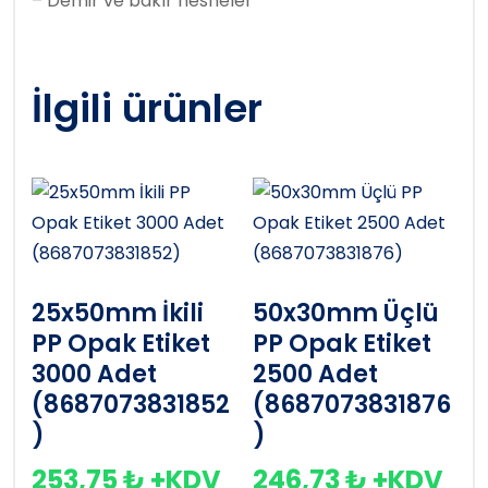
– Demir ve bakır nesneler
İlgili ürünler
25x50mm İkili
50x30mm Üçlü
PP Opak Etiket
PP Opak Etiket
3000 Adet
2500 Adet
(8687073831852
(8687073831876
)
)
253,75
₺
+KDV
246,73
₺
+KDV