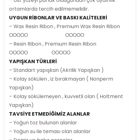
– Üst yüzeyi parlak olduğundan çok aydınlık
ortamlarda tercih edilmemelidir.
UYGUN RİBONLAR VE BASKI KALİTELERİ
– Wax Resin Ribon , Premıum Wax Resin Ribon
ΟΟΟΟΟ ΟΟΟΟΟ
– Resin Ribon , Premıum Resin Ribon
ΟΟΟΟΟ ΟΟΟΟΟ
YAPIŞKAN TÜRLERİ
– Standart yapışkan (Akrilik Yapışkan )
– Kolay sökülen , iz bırakmayan ( Nonperm
Yapışkan)
– Kolay sökülemeyen , kuvvetli olan ( Holtment
Yapışkan)
TAVSİYE ETMEDİĞİMİZ ALANLAR
– Yoğun toz bulunan alanlar
– Yoğun su ile teması olan alanlar