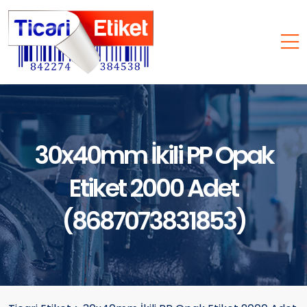
30x40mm İkili PP Opak
Etiket 2000 Adet
(8687073831853)