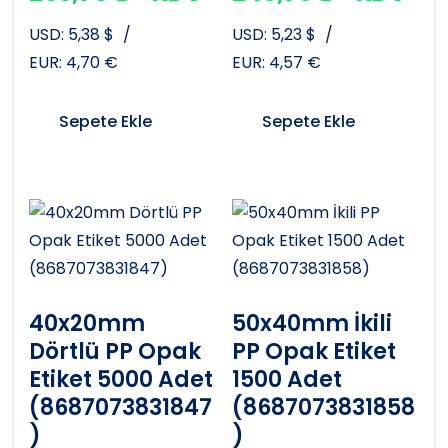
USD:
5,38
$
/
USD:
5,23
$
/
EUR:
4,70
€
EUR:
4,57
€
Sepete Ekle
Sepete Ekle
40x20mm
50x40mm İkili
Dörtlü PP Opak
PP Opak Etiket
Etiket 5000 Adet
1500 Adet
(8687073831847
(8687073831858
)
)