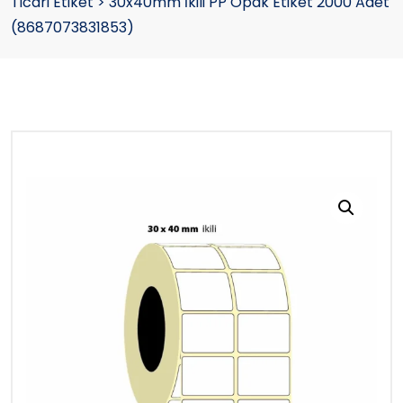
Ticari Etiket
>
30x40mm İkili PP Opak Etiket 2000 Adet
(8687073831853)