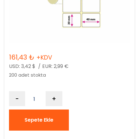
161,43
₺
+KDV
USD:
3,42
$
/
EUR:
2,99
€
200 adet stokta
-
+
Sepete Ekle