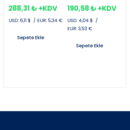
288,31
₺
+KDV
190,58
₺
+KDV
USD:
6,11
$
/
EUR:
5,34
€
USD:
4,04
$
/
EUR:
3,53
€
Sepete Ekle
Sepete Ekle