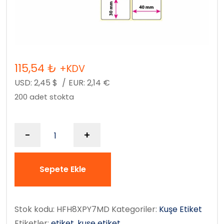
115,54
₺
+KDV
USD:
2,45
$
/
EUR:
2,14
€
200 adet stokta
-
+
Sepete Ekle
Stok kodu:
HFH8XPY7MD
Kategoriler:
Kuşe Etiket
Etiketler:
etiket
,
kuşe etiket