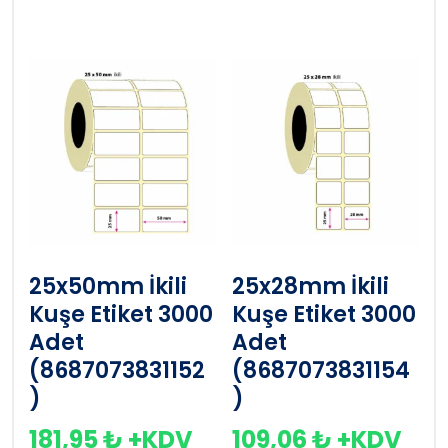
25x50mm İkili
25x28mm İkili
Kuşe Etiket 3000
Kuşe Etiket 3000
Adet
Adet
(8687073831152
(8687073831154
)
)
181,95
₺
+KDV
109,06
₺
+KDV