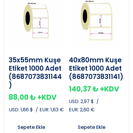
35x55mm Kuşe
40x80mm Kuşe
Etiket 1000 Adet
Etiket 1000 Adet
(8687073831144
(8687073831141)
)
140,37
₺
+KDV
88,00
₺
+KDV
USD:
2,97
$
/
USD:
1,86
$
/
EUR:
1,63
€
EUR:
2,60
€
Sepete Ekle
Sepete Ekle