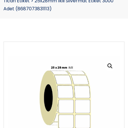
Ticari Etiket
>
25x28mm İkili Silvermat Etiket 3000
Adet (8687073831113)