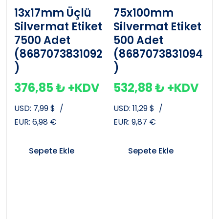
13x17mm Üçlü
75x100mm
Silvermat Etiket
Silvermat Etiket
7500 Adet
500 Adet
(8687073831092
(8687073831094
)
)
376,85
₺
+KDV
532,88
₺
+KDV
USD:
7,99
$
/
USD:
11,29
$
/
EUR:
6,98
€
EUR:
9,87
€
Sepete Ekle
Sepete Ekle