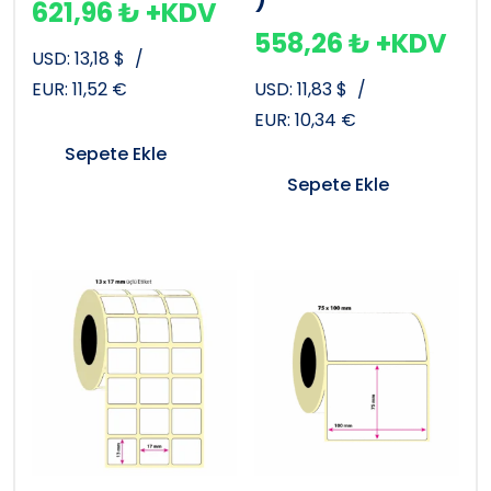
621,96
₺
+KDV
558,26
₺
+KDV
USD:
13,18
$
/
EUR:
11,52
€
USD:
11,83
$
/
EUR:
10,34
€
Sepete Ekle
Sepete Ekle