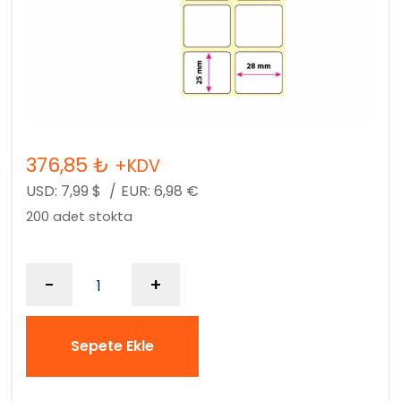
376,85
₺
+KDV
USD:
7,99
$
/
EUR:
6,98
€
200 adet stokta
-
+
Sepete Ekle