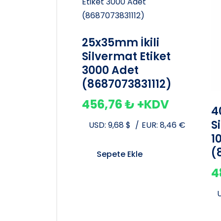
25x35mm İkili
Silvermat Etiket
3000 Adet
(8687073831112)
456,76
₺
+KDV
4
S
USD:
9,68
$
/
EUR:
8,46
€
1
(
Sepete Ekle
4