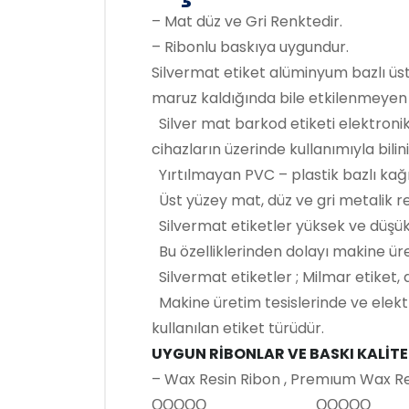
– Mat düz ve Gri Renktedir.
– Ribonlu baskıya uygundur.
Silvermat etiket alüminyum bazlı üst
maruz kaldığında bile etkilenmeyen b
Silver mat barkod etiketi elektroni
cihazların üzerinde kullanımıyla bilini
Yırtılmayan PVC – plastik bazlı kağıt
Üst yüzey mat, düz ve gri metalik re
Silvermat etiketler yüksek ve düşü
Bu özelliklerinden dolayı makine üret
Silvermat etiketler ; Milmar etiket,
Makine üretim tesislerinde ve elektro
kullanılan etiket türüdür.
UYGUN RİBONLAR VE BASKI KALİTE
– Wax Resin Ribon , Premıum Wax Re
ΟΟΟΟΟ ΟΟΟΟΟ