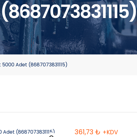
(8687073831115)
et 5000 Adet (8687073831115)
361,73
₺
+KDV