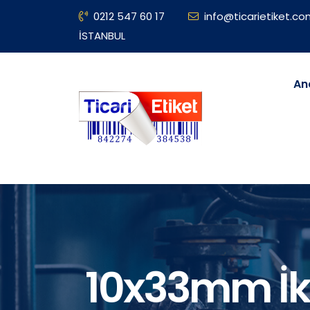
0212 547 60 17
info@ticarietiket.c
İSTANBUL
An
10x33mm İki