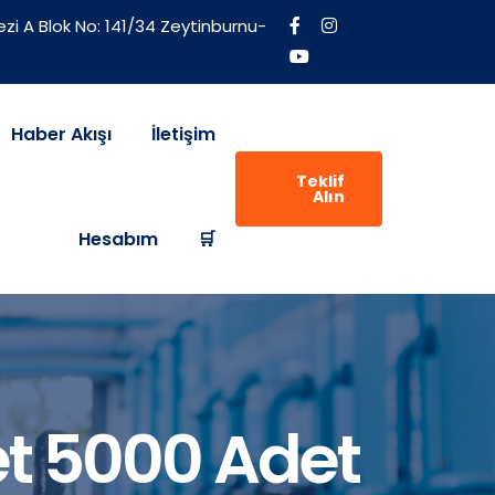
zi A Blok No: 141/34 Zeytinburnu-
Haber Akışı
İletişim
Teklif
Alın
Hesabım
🛒
et 5000 Adet