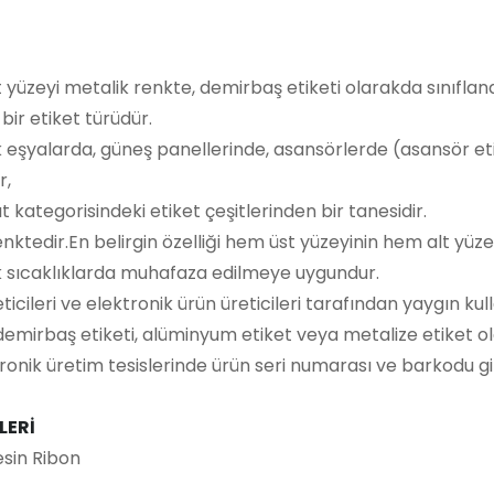
 yüzeyi metalik renkte, demirbaş etiketi olarakda sınıfland
ir etiket türüdür.
k eşyalarda, güneş panellerinde, asansörlerde (asansör et
r,
 kategorisindeki etiket çeşitlerinden bir tanesidir.
nktedir.En belirgin özelliği hem üst yüzeyinin hem alt yüze
k sıcaklıklarda muhafaza edilmeye uygundur.
icileri ve elektronik ürün üreticileri tarafından yaygın ku
 demirbaş etiketi, alüminyum etiket veya metalize etiket 
nik üretim tesislerinde ürün seri numarası ve barkodu gibi 
LERİ
sin Ribon