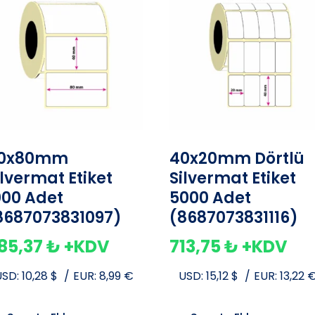
0x80mm
40x20mm Dörtlü
ilvermat Etiket
Silvermat Etiket
000 Adet
5000 Adet
8687073831097)
(8687073831116)
85,37
₺
+KDV
713,75
₺
+KDV
USD:
10,28
$
/
EUR:
8,99
€
USD:
15,12
$
/
EUR:
13,22