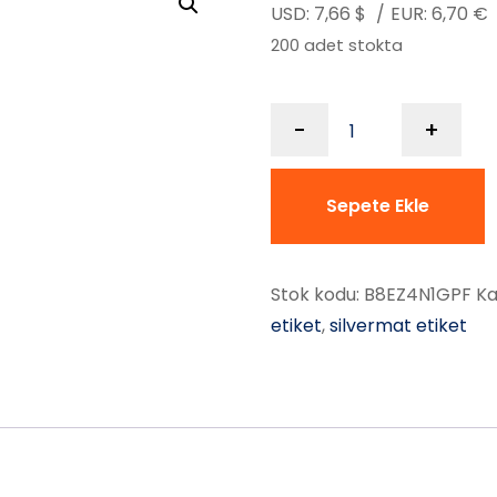
USD:
7,66
$
/
EUR:
6,70
€
200 adet stokta
-
+
Sepete Ekle
Stok kodu:
B8EZ4N1GPF
Ka
etiket
,
silvermat etiket