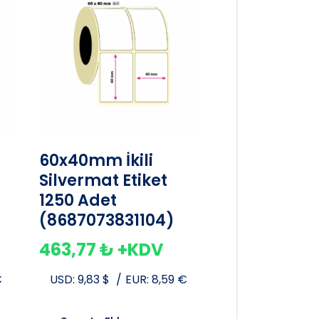
60x40mm İkili
Silvermat Etiket
1250 Adet
(8687073831104)
463,77
₺
+KDV
€
USD:
9,83
$
/
EUR:
8,59
€