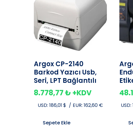
Argox CP-2140
Arg
Barkod Yazıcı Usb,
End
Seri, LPT Bağlantılı
Etik
8.778,77
₺
+KDV
48.
USD:
186,01
$
/
EUR:
162,60
€
USD:
Sepete Ekle
S