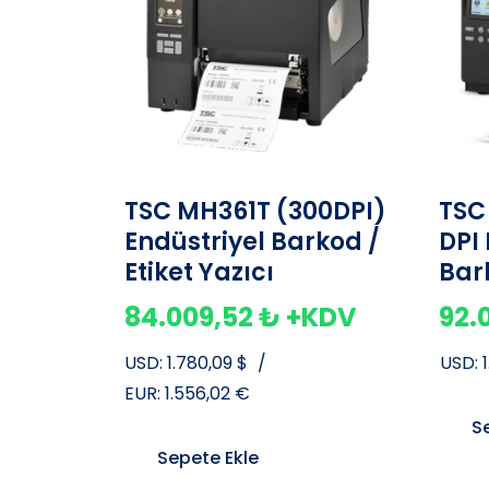
TSC MH361T (300DPI)
TSC
Endüstriyel Barkod /
DPI
Etiket Yazıcı
Bar
84.009,52
₺
+KDV
92.
USD:
1.780,09
$
/
USD:
EUR:
1.556,02
€
S
Sepete Ekle