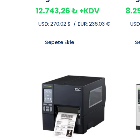
12.743,26
₺
+KDV
8.2
USD:
270,02
$
/
EUR:
236,03
€
USD
Sepete Ekle
S