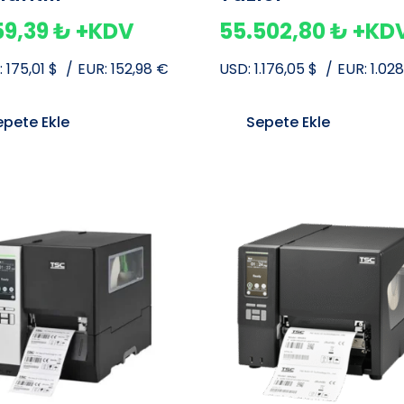
59,39
₺
+KDV
55.502,80
₺
+KD
:
175,01
$
/
EUR:
152,98
€
USD:
1.176,05
$
/
EUR:
1.02
epete Ekle
Sepete Ekle