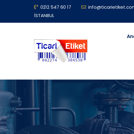
0212 547 60 17
info@ticarietiket.c
İSTANBUL
An