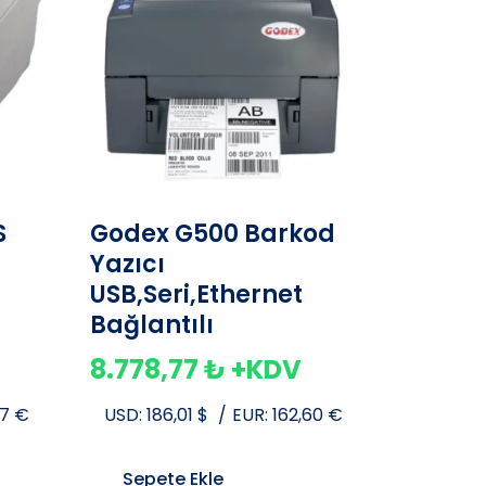
S
Godex G500 Barkod
Yazıcı
USB,Seri,Ethernet
Bağlantılı
8.778,77
₺
+KDV
87
€
USD:
186,01
$
/
EUR:
162,60
€
Sepete Ekle