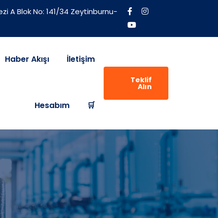
zi A Blok No: 141/34 Zeytinburnu-
Haber Akışı
İletişim
Teklif
Alın
Hesabım
🛒