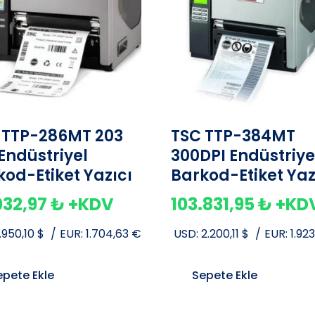
 TTP-286MT 203
TSC TTP-384MT
 Endüstriyel
300DPI Endüstriye
kod-Etiket Yazıcı
Barkod-Etiket Yaz
032,97
₺
+KDV
103.831,95
₺
+KD
1.950,10
$
/
EUR:
1.704,63
€
USD:
2.200,11
$
/
EUR:
1.92
epete Ekle
Sepete Ekle