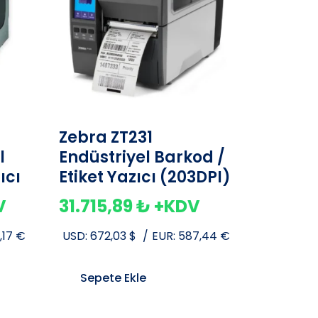
Zebra ZT231
l
Endüstriyel Barkod /
ıcı
Etiket Yazıcı (203DPI)
V
31.715,89
₺
+KDV
3,17
€
USD:
672,03
$
/
EUR:
587,44
€
Sepete Ekle