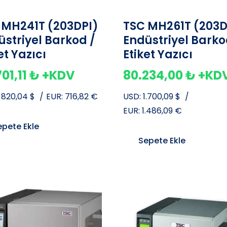
 MH241T (203DPI)
TSC MH261T (203D
üstriyel Barkod /
Endüstriyel Barko
et Yazıcı
Etiket Yazıcı
701,11
₺
+KDV
80.234,00
₺
+KD
:
820,04
$
/
EUR:
716,82
€
USD:
1.700,09
$
/
EUR:
1.486,09
€
epete Ekle
Sepete Ekle