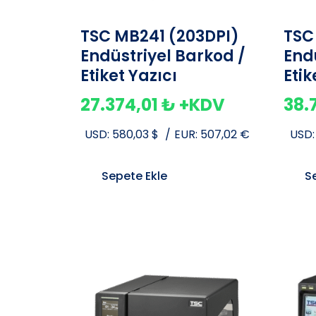
TSC MB241 (203DPI)
TSC
Endüstriyel Barkod /
End
Etiket Yazıcı
Etik
27.374,01
₺
+KDV
38.
USD:
580,03
$
/
EUR:
507,02
€
USD
Sepete Ekle
S