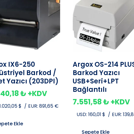
ox IX6-250
Argox OS-214 PLU
üstriyel Barkod /
Barkod Yazıcı
et Yazıcı (203DPI)
USB+Seri+LPT
Bağlantılı
140,18
₺
+KDV
7.551,58
₺
+KDV
1.020,05
$
/
EUR:
891,65
€
USD:
160,01
$
/
EUR:
139,
epete Ekle
Sepete Ekle