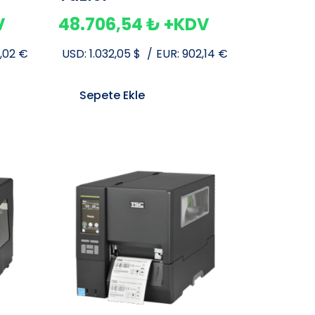
V
48.706,54
₺
+KDV
8,02
€
USD:
1.032,05
$
/
EUR:
902,14
€
Sepete Ekle