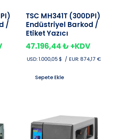
PI)
TSC MH341T (300DPI)
d /
Endüstriyel Barkod /
Etiket Yazıcı
V
47.196,44
₺
+KDV
USD:
1.000,05
$
/
EUR:
874,17
€
Sepete Ekle