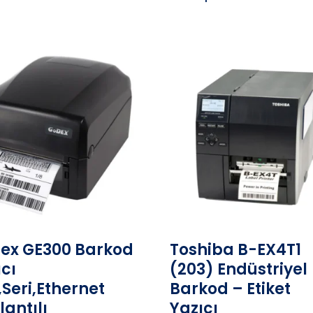
ex GE300 Barkod
Toshiba B-EX4T1
ıcı
(203) Endüstriyel
,Seri,Ethernet
Barkod – Etiket
lantılı
Yazıcı