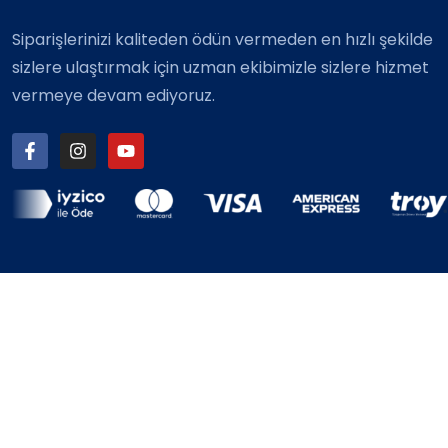
Siparişlerinizi kaliteden ödün vermeden en hızlı şekilde
sizlere ulaştırmak için uzman ekibimizle sizlere hizmet
vermeye devam ediyoruz.
© 2025 Ticari Etiket – Tüm Hakları Saklıdır.