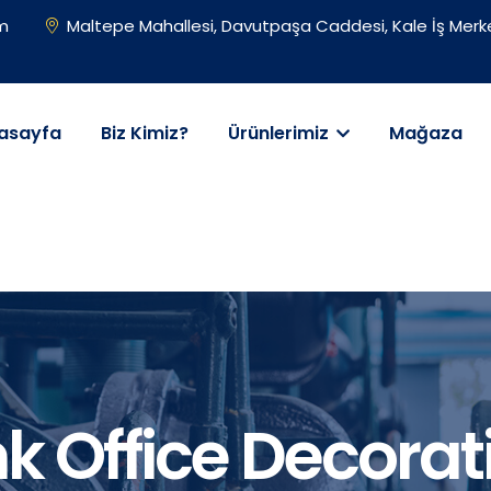
om
Maltepe Mahallesi, Davutpaşa Caddesi, Kale İş Merke
asayfa
Biz Kimiz?
Ürünlerimiz
Mağaza
nk Office Decorat