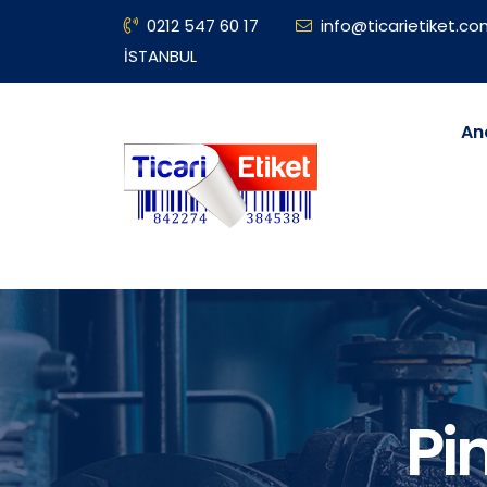
0212 547 60 17
info@ticarietiket.c
İSTANBUL
An
Pi