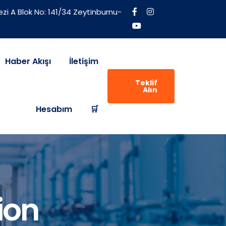
zi A Blok No: 141/34 Zeytinburnu-
Haber Akışı
İletişim
Teklif
Alın
Hesabım
🛒
ion