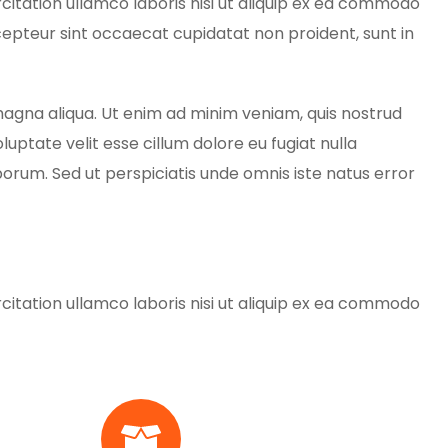
itation ullamco laboris nisi ut aliquip ex ea commodo
Excepteur sint occaecat cupidatat non proident, sunt in
 magna aliqua. Ut enim ad minim veniam, quis nostrud
uptate velit esse cillum dolore eu fugiat nulla
aborum. Sed ut perspiciatis unde omnis iste natus error
itation ullamco laboris nisi ut aliquip ex ea commodo